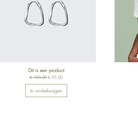
Dit is een product
Normale prijs
Verkoopprijs
€ 100,00
€ 95,00
In winkelwagen
TACT M
Hom