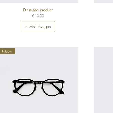
Dit is een product
Prijs
€ 10,00
In winkelwagen
Nieuw