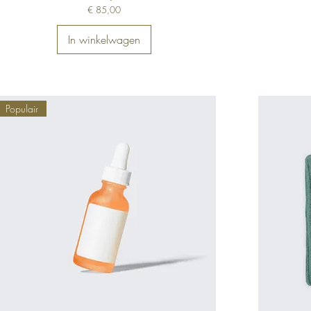
Prijs
€ 85,00
In winkelwagen
Populair