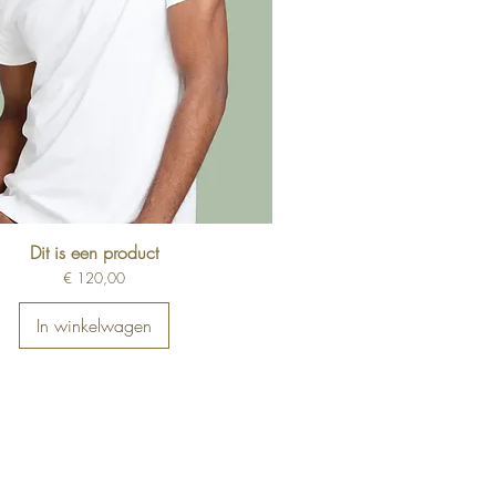
Dit is een product
Prijs
€ 120,00
In winkelwagen
ENU
e